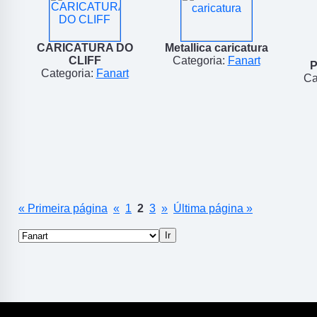
CARICATURA DO
Metallica caricatura
CLIFF
Categoria:
Fanart
P
Categoria:
Fanart
Ca
« Primeira página
«
1
2
3
»
Última página »