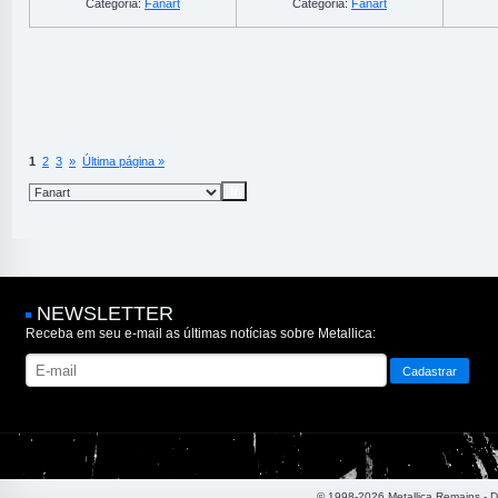
Categoria:
Fanart
Categoria:
Fanart
1
2
3
»
Última página »
NEWSLETTER
Receba em seu e-mail as últimas notícias sobre Metallica:
© 1998-2026 Metallica Remains - 