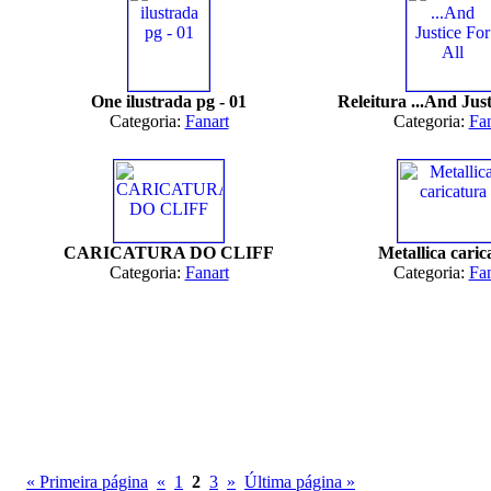
One ilustrada pg - 01
Releitura ...And Just
Categoria:
Fanart
Categoria:
Fan
CARICATURA DO CLIFF
Metallica caric
Categoria:
Fanart
Categoria:
Fan
« Primeira página
«
1
2
3
»
Última página »