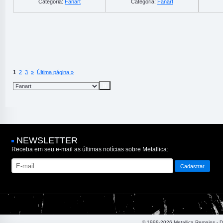
Categoria:
Fanart
Categoria:
Fanart
1
2
3
»
Última página »
NEWSLETTER
Receba em seu e-mail as últimas notícias sobre Metallica:
© 1998-2026 Metallica Remains - 