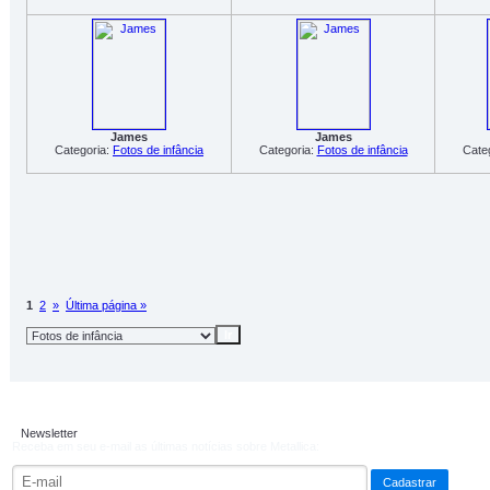
James
James
Categoria:
Fotos de infância
Categoria:
Fotos de infância
Cate
1
2
»
Última página »
Newsletter
Receba em seu e-mail as últimas notícias sobre Metallica: