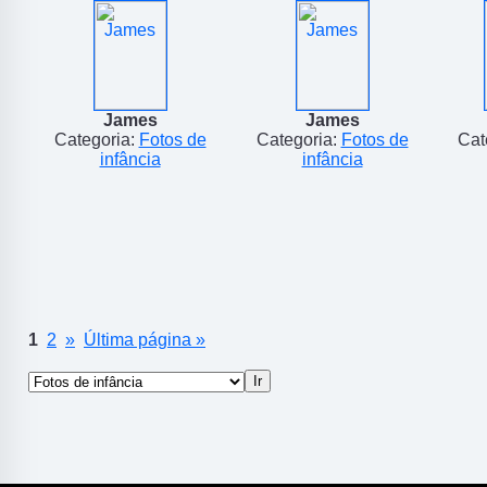
James
James
Categoria:
Fotos de
Categoria:
Fotos de
Cat
infância
infância
1
2
»
Última página »