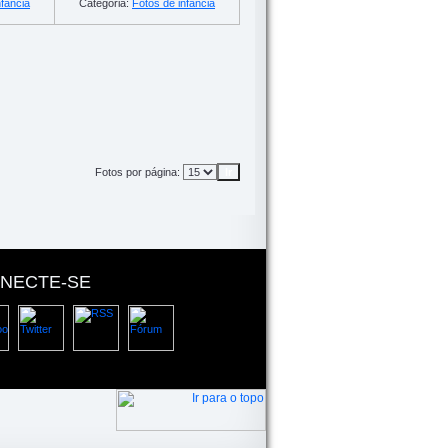
nfância
Categoria:
Fotos de infância
Fotos por página:
NECTE-SE