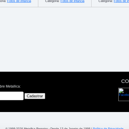
oria:
Fotos de infância
Categoria:
Fotos de infância
Categoria:
Fotos de i
CO
bre Metallica:
© 1998-2026 Metallica Remains - Desde 13 de Janeiro de 1998 |
Política de Privacidade