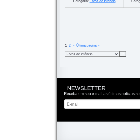
Categoria:
Fotos de infância
Categ
1
2
»
Última página »
NEWSLETTER
Receba em seu e-mail as últimas notícias so