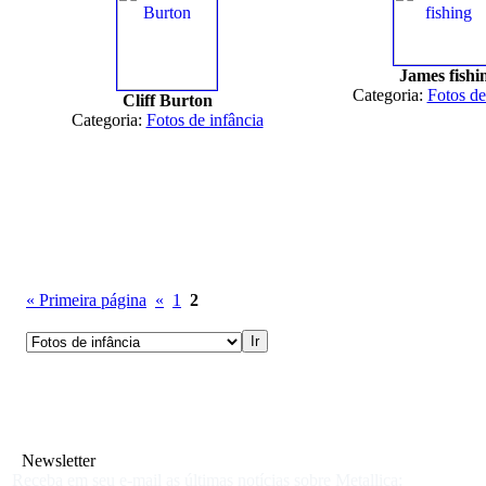
James fishi
Categoria:
Fotos de
Cliff Burton
Categoria:
Fotos de infância
« Primeira página
«
1
2
Newsletter
Receba em seu e-mail as últimas notícias sobre Metallica: