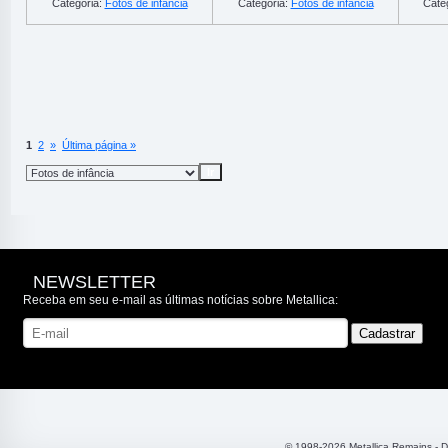
Categoria:
Fotos de infância
Categoria:
Fotos de infância
Cate
1
2
»
Última página »
NEWSLETTER
Receba em seu e-mail as últimas notícias sobre Metallica:
© 1998-2026 Metallica Remains - 