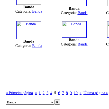
Banda
Banda
Categoria:
Banda
Categoria:
Banda
C
Banda
Banda
Categoria:
Banda
C
Categoria:
Banda
« Primeira página
«
1
2
3
4
5
6
7
8
9
10
»
Última página »