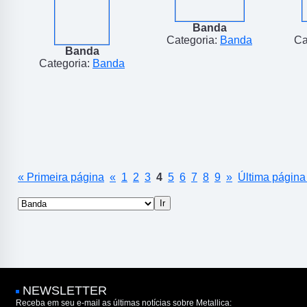
Banda
Categoria:
Banda
Ca
Banda
Categoria:
Banda
« Primeira página
«
1
2
3
4
5
6
7
8
9
»
Última página
NEWSLETTER
Receba em seu e-mail as últimas notícias sobre Metallica: