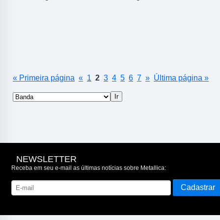
« Primeira página
«
1
2
3
4
5
6
7
»
Última página »
NEWSLETTER
Receba em seu e-mail as últimas notícias sobre Metallica: